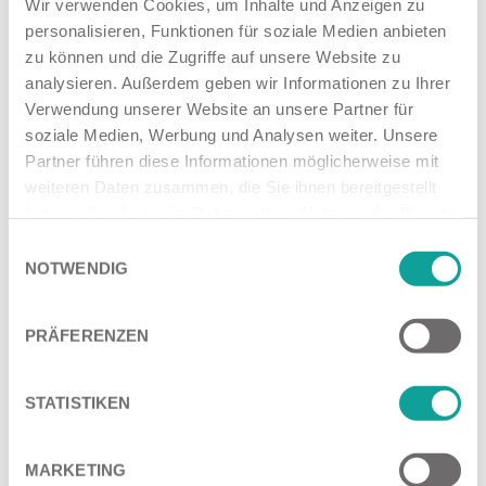
Wir verwenden Cookies, um Inhalte und Anzeigen zu
Schwellzeit max. 0,4 sec betragen. Ein Überschreiten dieses
personalisieren, Funktionen für soziale Medien anbieten
Wertes führt zu verzögertem Bremsen und verspätetem Lösen
zu können und die Zugriffe auf unsere Website zu
der Bremsen, stellt also ein erhebliches Sicherheitsrisiko dar.
analysieren. Außerdem geben wir Informationen zu Ihrer
Es kommt mitunter auch vor, dass Anhänger den geforderten
Verwendung unserer Website an unsere Partner für
Wert bei der Schwellzeitmessung nicht erreichen. In diesen
soziale Medien, Werbung und Analysen weiter. Unsere
Fällen ergreift Tietjen geeignete Maßnahmen, um die
Partner führen diese Informationen möglicherweise mit
Schwellzeit zu verbessern, z. B. durch den Einbau eines Relais-
weiteren Daten zusammen, die Sie ihnen bereitgestellt
Ventils oder durch das Anpassen der Leitungsquerschnitte,
das ebenfalls einen Einfluss auf das Ansprechverhalten der
haben oder die sie im Rahmen Ihrer Nutzung der Dienste
Druckluftbremse hat.
gesammelt haben.
Einwilligungsauswahl
NOTWENDIG
PRÄFERENZEN
STATISTIKEN
MARKETING