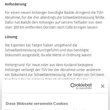
Anforderung
Für einen neuen Anhänger benötigte Badde dringend die TÜV-
Abnahme, für die ihm allerdings die Schwellzeitmessung fehlte.
Dafür hat Badde den Anhänger auf seinem Tieflader von dem
über 200 km entfernten Dorsten nach Calle bringen lassen.
Lösung
Die Experten bei Tietjen haben umgehend die
Schwellzeitmessung durchgeführt und das benötigte
Dokument ausgestellt, da alle Werte in Ordnung waren.
Hintergrund: Für neue oder aus dem Ausland bezogene
Anhänger verlangt der TÜV bei der Abnahme unter anderem
ein Dokument zur Schwellzeitmessung, die Tietjen vor Ort beim
Kunden oder im eigenen Betrieb durchführt. Bei der
Schwellzeitmessung geht es um das Ansprechverhalten der
Druckluft-Bremse am Anhänger. Gemessen wird die Zeit, die
benötigt wird, bis das pneumatische Steuersignal zum
Bremsen am weit entferntesten Radbremszylinder ankommt.
Diese Webseite verwendet Cookies
Tietjen nutzt dafür die „Conformity Test Unit“ (CTU) der Firma
WABCO. Gemäß der Verordnung (EU) 2015/68 darf die