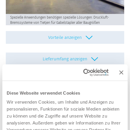
Spezielle Anwendungen benötigen spezielle Lösungen: Druckluft-
Bremssysteme von Tietjen für Gabelstapler aller Baugrößen
Vorteile anzeigen
Lieferumfang anzeigen
Optimale Abstimmung des Bremssystems auf das
Zugfahrzeug
Schnelle Montage durch:
Fahrzeugspezifische Halterungen, Konsolen und
Video
Leitungen
Diese Webseite verwendet Cookies
Vormontierte Baugruppen und Bausätze
Wir verwenden Cookies, um Inhalte und Anzeigen zu
personalisieren, Funktionen für soziale Medien anbieten
Steckverbinder für Kunststoffrohr
zu können und die Zugriffe auf unsere Website zu
Farbliche Markierungen einzelner Leitungen und
analysieren. Außerdem geben wir Informationen zu Ihrer
Steckverbinder
Verwendung unserer Website an unsere Partner für