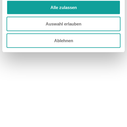
Sämtliche Konsolen und Halter
Alle zulassen
Datenblatt Zugfahrzeuge
Vorgebogene Stahlrohre
Auswahl erlauben
Kunststoffrohre und Schläuche
Verschraubungen und Steckverbinder
Ablehnen
Schrauben, Schellen, Kleinmaterial
Universal-Druckluft-Set
Ausführliche, bebilderte Einbauanleitung mit
Bremsschema
Teilegutachten
Für Fahrzeuge optional verfügbar / auf Kundenwunsch:
Elektrischer Kompressor (12 V, 24 V oder 80 V)
Luftkupplung
Duo-Matic-Schnellkupplung