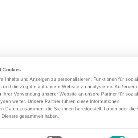
reits von hoher Qualität, dafür garantieren
Aus den einzelnen
her Anforderungen schließen
eferanten.
komponieren die E
onstruktion schließen
t Cookies
Dynamische Fahrt
n
 Inhalte und Anzeigen zu personalisieren, Funktionen für sozia
 und die Zugriffe auf unsere Website zu analysieren. Außerdem
mentationen schließen
/ Messungen schließen
u Ihrer Verwendung unserer Website an unsere Partner für sozia
rk
sen weiter. Unsere Partner führen diese Informationen
en Daten zusammen, die Sie ihnen bereitgestellt haben oder die 
erung schließen
 Dienste gesammelt haben.