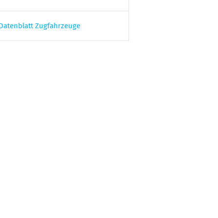
Datenblatt Zugfahrzeuge
 Konzept Druckluft-Bremsanlage (Seite 2)