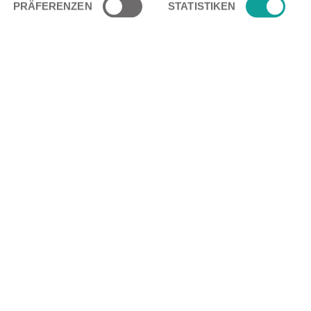
PRÄFERENZEN
STATISTIKEN
Ihr persönlicher Kontakt
ber unsere Lösungen erfahren?
, um
+49 4251 9340-0
en.
+49 4251 9340-40
info@tietjengmbh.de
Kontaktformular nutzen