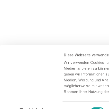
neering und optimiert
Jedes Einzelteil, das verbaut wird, ist be
Koordination technisc
sorgfältig ausgewählte Hersteller und Li
Entwicklung / K
Auszug aus Einbauanleitung
Diese Webseite verwende
Einbau der Komponenten am Prototype
en Steuerleitung
Wir verwenden Cookies, um
Medien anbieten zu können
Erstellung Doku
Aufbau Prototyp 
geben wir Informationen z
Serienlieferung: Bandmontage im OE We
Medien, Werbung und Analy
möglicherweise mit weiter
Serienlief
Rahmen Ihrer Nutzung der
Einwilligungsauswahl