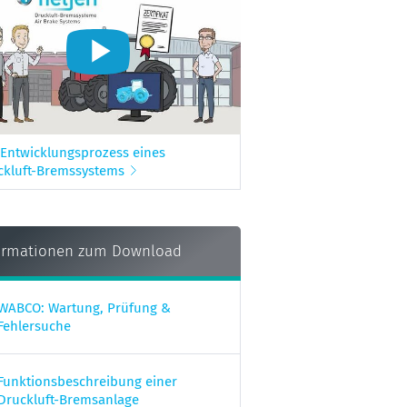
 Entwicklungsprozess eines
ckluft-Bremssystems
ormationen zum Download
WABCO: Wartung, Prüfung &
Fehlersuche
Funktionsbeschreibung einer
Druckluft-Bremsanlage