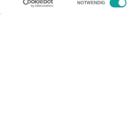
NOTWENDIG
Sie möchten mehr ü
Rufen Sie uns an oder schreiben Sie uns
herauszufinden, was wir für Sie tun könn