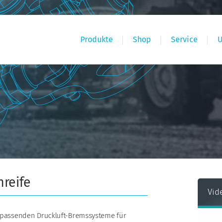
Produkte
Shop
Service
nreife
Vid
ie passenden Druckluft-Bremssysteme für