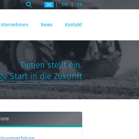
DE
EN
FR
Unternehmen
News
Kontakt
Tietjen stellt ein.
ge Start in die Zukunft
iere
rbungsverfahren