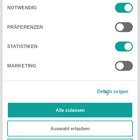
Einwilligungsauswahl
NOTWENDIG
PRÄFERENZEN
STATISTIKEN
Neue Nachrüstsätze | Juli
MARKETING
2026
Gemäß EU-Verordnung
21.07.2026
Details zeigen
167/2013 (EU 2015/68) wurden von
Tietjen neue Druckluft-
Bremsanlagen und Bausätze
Alle zulassen
entwickelt. Alle Neuheiten finden
Sie hier im Überblick.
weiterlesen
Auswahl erlauben