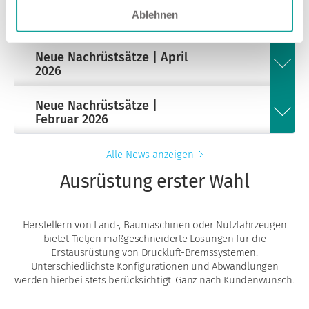
Ablehnen
Neue Nachrüstsätze | April
2026
Gemäß EU-Verordnung
14.04.2026
Neue Nachrüstsätze |
167/2013 (EU 2015/68) wurden von
Februar 2026
Tietjen neue Druckluft-
Bremsanlagen und Bausätze
Gemäß EU-Verordnung
09.02.2026
Alle News anzeigen
entwickelt. Alle Neuheiten finden
167/2013 (EU 2015/68) wurden von
Sie hier im Überblick.
weiterlesen
Tietjen neue Druckluft-
Ausrüstung erster Wahl
Bremsanlagen und Bausätze
entwickelt. Alle Neuheiten finden
Sie hier im Überblick.
weiterlesen
Herstellern von Land-, Baumaschinen oder Nutzfahrzeugen
bietet Tietjen maßgeschneiderte Lösungen für die
Erstausrüstung von Druckluft-Bremssystemen.
Unterschiedlichste Konfigurationen und Abwandlungen
werden hierbei stets berücksichtigt. Ganz nach Kundenwunsch.