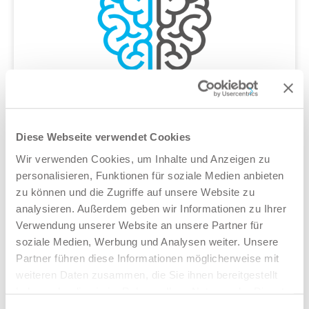
Diese Webseite verwendet Cookies
Die Denkfabrik für
Wir verwenden Cookies, um Inhalte und Anzeigen zu
Druckluft-Bremssysteme
personalisieren, Funktionen für soziale Medien anbieten
zu können und die Zugriffe auf unsere Website zu
Kontaktieren Sie uns
, um herauszufinden, was wir für Sie tun
analysieren. Außerdem geben wir Informationen zu Ihrer
können.
Verwendung unserer Website an unsere Partner für
soziale Medien, Werbung und Analysen weiter. Unsere
Partner führen diese Informationen möglicherweise mit
News
weiteren Daten zusammen, die Sie ihnen bereitgestellt
haben oder die sie im Rahmen Ihrer Nutzung der Dienste
gesammelt haben.