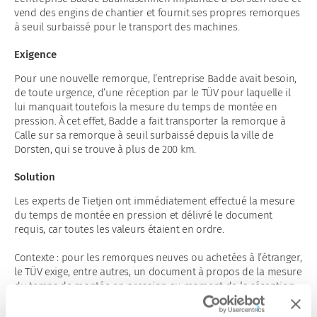
vend des engins de chantier et fournit ses propres remorques
à seuil surbaissé pour le transport des machines.
Exigence
Pour une nouvelle remorque, l’entreprise Badde avait besoin,
de toute urgence, d’une réception par le TÜV pour laquelle il
lui manquait toutefois la mesure du temps de montée en
pression. À cet effet, Badde a fait transporter la remorque à
Calle sur sa remorque à seuil surbaissé depuis la ville de
Dorsten, qui se trouve à plus de 200 km.
Solution
Les experts de Tietjen ont immédiatement effectué la mesure
du temps de montée en pression et délivré le document
requis, car toutes les valeurs étaient en ordre.
Contexte : pour les remorques neuves ou achetées à l’étranger,
le TÜV exige, entre autres, un document à propos de la mesure
du temps de montée en pression au moment de la réception,
que Tietjen effectue sur site chez le client ou dans ses propres
locaux. La mesure du temps de montée en pression renseigne