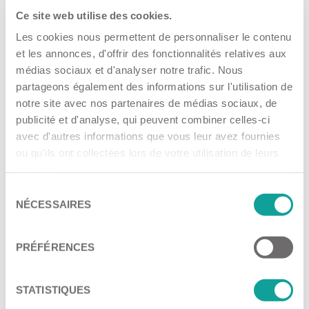
Pistolet à air
Informations à télécharger
Ce site web utilise des cookies.
Poulies à gorge pour courroie trapézoïdale et courroies
Les cookies nous permettent de personnaliser le contenu
trapézoïdales
WABCO : maintenance, inspection et diagnostic
et les annonces, d'offrir des fonctionnalités relatives aux
des pannes
Intégralité des consoles et supports
médias sociaux et d'analyser notre trafic. Nous
partageons également des informations sur l'utilisation de
Tubes d’acier précoudés
notre site avec nos partenaires de médias sociaux, de
Fiche technique véhicules tracteurs
Tubes et tuyaux en plastique
publicité et d'analyse, qui peuvent combiner celles-ci
avec d'autres informations que vous leur avez fournies
Raccords vissés et connecteurs enfichables
ou qu'ils ont collectées lors de votre utilisation de leurs
Vis, colliers de serrage, petites pièces
services.
Catalogue en ligne
Notice de montage illustrée détaillée avec schéma
Sélection
NÉCESSAIRES
du
Vous trouverez tout ce dont vous avez besoin dans notre
consentement
catalogue en ligne. En plus de tous les systèmes de freinage
Fermer l’étendue de livraison
PRÉFÉRENCES
regroupés par constructeurs automobiles, vous pouvez
également commander des kits de montage et des pièces de
rechange.
STATISTIQUES