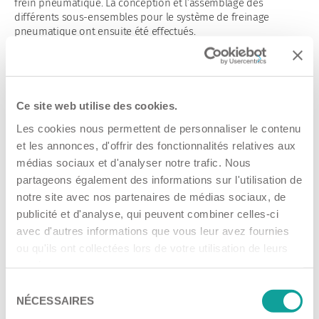
frein pneumatique. La conception et l’assemblage des
différents sous-ensembles pour le système de freinage
pneumatique ont ensuite été effectués.
Avantages pour le client
Tietjen fournit les systèmes de freinage pneumatique à Ufkes
Greentec sous forme de kits de montage entièrement
Ce site web utilise des cookies.
prémontés. Cela est particulièrement important pour le service
après-vente de l’entreprise Ufkes Greentec, car l’entretien d’un
Les cookies nous permettent de personnaliser le contenu
petit stock de pièces de rechange est suffisant, de nombreux
et les annonces, d'offrir des fonctionnalités relatives aux
composants pneumatiques étant identiques pour les
médias sociaux et d'analyser notre trafic. Nous
différentes machines.
partageons également des informations sur l'utilisation de
Témoignages de clients
notre site avec nos partenaires de médias sociaux, de
publicité et d'analyse, qui peuvent combiner celles-ci
« Depuis 2019, nous achetons des systèmes de freinage
avec d'autres informations que vous leur avez fournies
pneumatique fabriqués par Tietjen. La connaissance des
systèmes de freinage et l’ambition de faire les choses
ou qu'ils ont collectées lors de votre utilisation de leurs
parfaitement sont tout simplement imbattables. Tietjen a
services.
toujours une solution appropriée à nous proposer pour
Sélection
chacune de nos machines. »
NÉCESSAIRES
du
Lieuwe van der Plaats