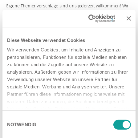
Eigene Themenvorschläge sind uns jederzeit willkommen! Wir
unterstützen Sie aber auch gerne bei der Themenfindung. Jede
eingegangene Bewerbung wird fachgerecht geprüft. Ein
kompetenter Betreuer steht Ihnen als Ansprechpartner zur
Seite und Sie erhalten selbstverständlich auch eine Vergütung.
Diese Webseite verwendet Cookies
Haben wir Ihr Interesse geweckt? Wir freuen uns auf Ihre
Bewerbung
.
Wir verwenden Cookies, um Inhalte und Anzeigen zu
personalisieren, Funktionen für soziale Medien anbieten
< zurück zu Karriere
zu können und die Zugriffe auf unsere Website zu
analysieren. Außerdem geben wir Informationen zu Ihrer
Verwendung unserer Website an unsere Partner für
soziale Medien, Werbung und Analysen weiter. Unsere
Karriere
Partner führen diese Informationen möglicherweise mit
weiteren Daten zusammen, die Sie ihnen bereitgestellt
Bewerbungsverfahren
haben oder die sie im Rahmen Ihrer Nutzung der Dienste
gesammelt haben.
Einwilligungsauswahl
NOTWENDIG
Datenschutzerklärung