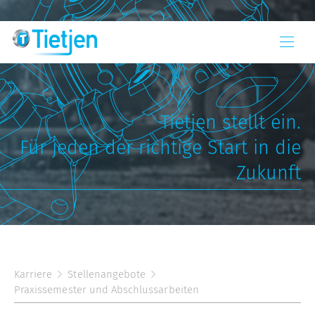
Tietjen stellt ein.
Für jeden der richtige Start in die
Zukunft
Karriere
Stellenangebote
Praxissemester und Abschlussarbeiten