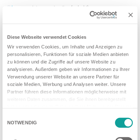
Konstruktionsmechaniker (m/w/d),
Fachrichtung Ausrüstungstechnik
Fachkraft für Lagerlogistik (m/w/d)
Haben wir Ihr Interesse geweckt? Wir freuen uns auf Ihre
Diese Webseite verwendet Cookies
Bewerbung
.
Wir verwenden Cookies, um Inhalte und Anzeigen zu
personalisieren, Funktionen für soziale Medien anbieten
< zurück zu Karriere
zu können und die Zugriffe auf unsere Website zu
analysieren. Außerdem geben wir Informationen zu Ihrer
Verwendung unserer Website an unsere Partner für
Karriere
soziale Medien, Werbung und Analysen weiter. Unsere
Partner führen diese Informationen möglicherweise mit
weiteren Daten zusammen, die Sie ihnen bereitgestellt
Bewerbungsverfahren
haben oder die sie im Rahmen Ihrer Nutzung der Dienste
gesammelt haben.
Einwilligungsauswahl
NOTWENDIG
Datenschutzerklärung