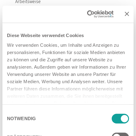
Arbeitsweise
Eigeninitiative, Verantwortungsbewusstsein und
Zuverlässigkeit
Begeisterung für Innovation und Qualität
Diese Webseite verwendet Cookies
Wir verwenden Cookies, um Inhalte und Anzeigen zu
Was wir Ihnen bieten:
personalisieren, Funktionen für soziale Medien anbieten
Ein familiengeführtes Unternehmen mit flachen
zu können und die Zugriffe auf unsere Website zu
Hierarchien und einem kollegialen Arbeitsklima
analysieren. Außerdem geben wir Informationen zu Ihrer
Ein modernes Arbeitsumfeld mit abwechslungsreichen
Verwendung unserer Website an unsere Partner für
Aufgaben
soziale Medien, Werbung und Analysen weiter. Unsere
Partner führen diese Informationen möglicherweise mit
Individuelle Weiterbildungsmöglichkeiten und
langfristige Perspektiven
weiteren Daten zusammen, die Sie ihnen bereitgestellt
haben oder die sie im Rahmen Ihrer Nutzung der Dienste
Leistungsgerechte Vergütung und attraktive
gesammelt haben.
Zusatzleistungen
Einwilligungsauswahl
NOTWENDIG
Eine wertschätzende Unternehmenskultur, in der Ihre
Ideen zählen