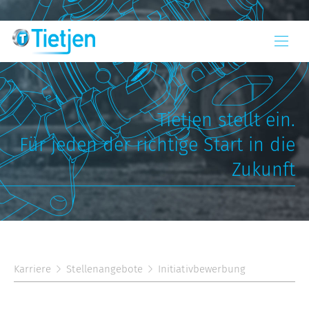
Tietjen stellt ein.
Für jeden der richtige Start in die
Zukunft
Karriere
Stellenangebote
Initiativbewerbung